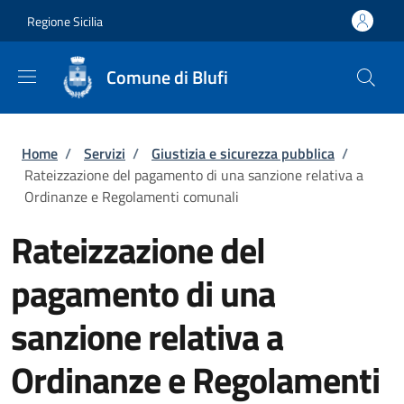
Salta al contenuto principale
Skip to footer content
Regione Sicilia
Comune di Blufi
Briciole di pane
Home
/
Servizi
/
Giustizia e sicurezza pubblica
/
Rateizzazione del pagamento di una sanzione relativa a
Ordinanze e Regolamenti comunali
Rateizzazione del
pagamento di una
sanzione relativa a
Ordinanze e Regolamenti