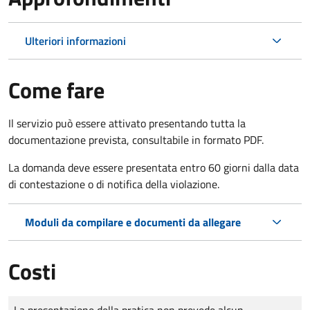
Ulteriori informazioni
Come fare
Il servizio può essere attivato presentando tutta la
documentazione prevista, consultabile in formato PDF.
La domanda deve essere presentata entro 60 giorni dalla data
di contestazione o di notifica della violazione.
Moduli da compilare e documenti da allegare
Costi
Tipo di pagamento
Importo
La presentazione della pratica non prevede alcun