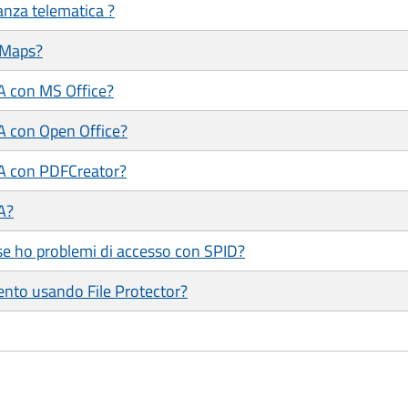
tanza telematica ?
 Maps?
/A con MS Office?
/A con Open Office?
/A con PDFCreator?
A?
se ho problemi di accesso con SPID?
ento usando File Protector?