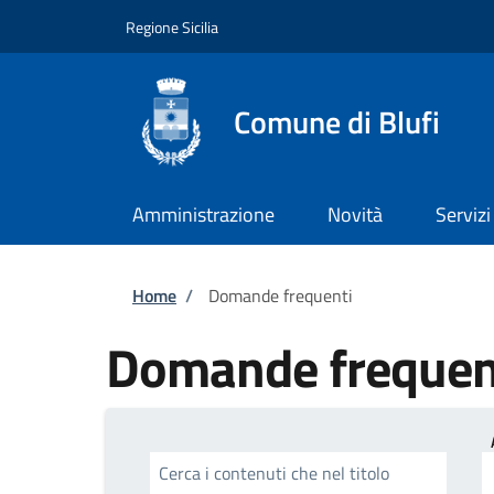
Salta al contenuto principale
Skip to footer content
Regione Sicilia
Comune di Blufi
Amministrazione
Novità
Servizi
Briciole di pane
Home
/
Domande frequenti
Domande frequen
Cerca i contenuti che nel titolo