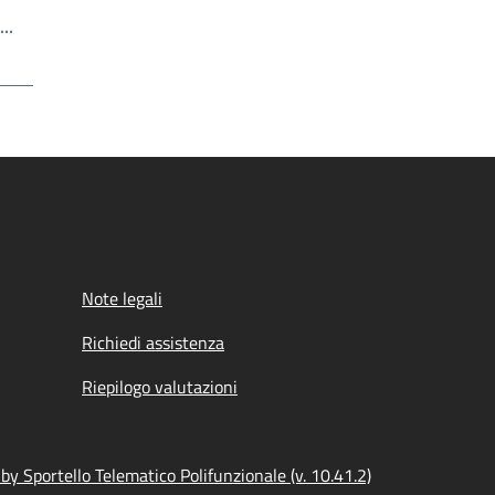
Scrivi il numero della pagina a cui andare
a…
a
Note legali
Richiedi assistenza
Riepilogo valutazioni
y Sportello Telematico Polifunzionale (v. 10.41.2)