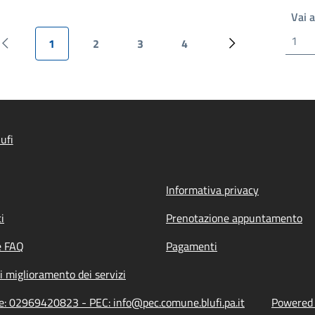
Vai 
1
2
3
4
Pagina precedente
Pagina attuale
Pagina
Pagina
Pagina
Pagina successiv
ufi
Informativa privacy
i
Prenotazione appuntamento
e FAQ
Pagamenti
i miglioramento dei servizi
ne: 02969420823 - PEC: info@pec.comune.blufi.pa.it
Powered b