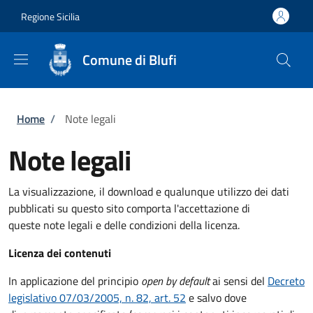
Salta al contenuto principale
Skip to footer content
Regione Sicilia
Comune di Blufi
Briciole di pane
Home
/
Note legali
Note legali
La visualizzazione, il download e qualunque utilizzo dei dati
pubblicati su questo sito comporta l'accettazione di
queste note legali e delle condizioni della licenza.
Licenza dei contenuti
In applicazione del principio
open by default
ai sensi del
Decreto
legislativo 07/03/2005, n. 82, art. 52
e salvo dove