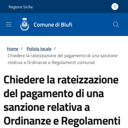
Salta al contenuto principale
Skip to footer content
Regione Sicilia
Comune di Blufi
Briciole di pane
Home
/
Polizia locale
/
Chiedere la rateizzazione del pagamento di una sanzione
relativa a Ordinanze e Regolamenti comunali
Chiedere la rateizzazione
del pagamento di una
sanzione relativa a
Ordinanze e Regolamenti