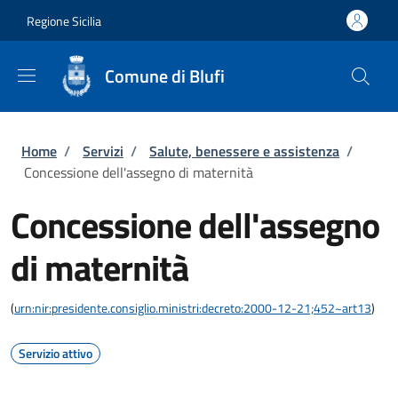
Salta al contenuto principale
Skip to footer content
Regione Sicilia
Comune di Blufi
Briciole di pane
Home
/
Servizi
/
Salute, benessere e assistenza
/
Concessione dell'assegno di maternità
Concessione dell'assegno
di maternità
(
urn:nir:presidente.consiglio.ministri:decreto:2000-12-21;452~art13
)
Servizio attivo