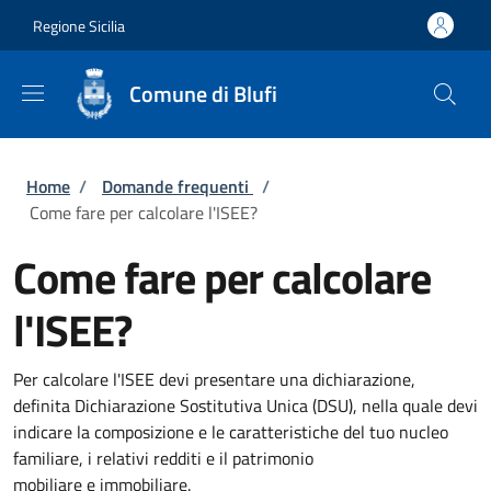
Salta al contenuto principale
Skip to footer content
Regione Sicilia
Comune di Blufi
Briciole di pane
Home
/
Domande frequenti
/
Come fare per calcolare l'ISEE?
Come fare per calcolare
l'ISEE?
Per calcolare l'ISEE devi presentare una dichiarazione,
definita Dichiarazione Sostitutiva Unica (DSU), nella quale devi
indicare la composizione e le caratteristiche del tuo nucleo
familiare, i relativi redditi e il patrimonio
mobiliare e immobiliare.