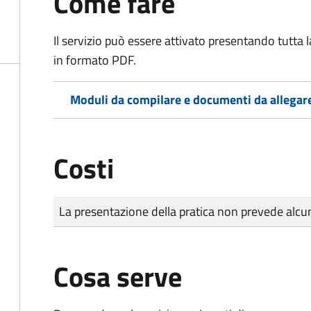
Come fare
Il servizio può essere attivato presentando tutta
in formato PDF.
Moduli da compilare e documenti da allegar
Costi
Tipo di pagamento
Importo
La presentazione della pratica non prevede al
Cosa serve