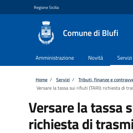
Salta al contenuto principale
Skip to footer content
Regione Sicilia
Comune di Blufi
Amministrazione
Novità
Servizi
Briciole di pane
Home
/
Servizi
/
Tributi, finanze e contravv
Versare la tassa sui rifiuti (TARI): richiesta di 
Versare la tassa su
richiesta di trasmi