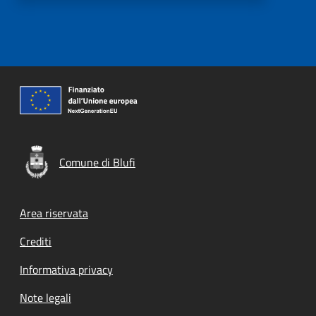
Comune di Blufi
Footer menu
Area riservata
Crediti
Informativa privacy
Note legali