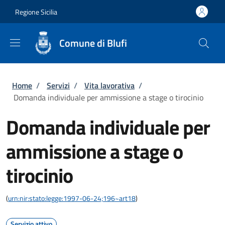
Salta al contenuto principale
Skip to footer content
Regione Sicilia
Comune di Blufi
Briciole di pane
Home
/
Servizi
/
Vita lavorativa
/
Domanda individuale per ammissione a stage o tirocinio
Domanda individuale per
ammissione a stage o
tirocinio
(
urn:nir:stato:legge:1997-06-24;196~art18
)
Servizio attivo