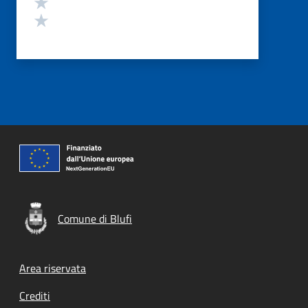
Valuta 2 stelle su 5
Valuta 1 stelle su 5
Comune di Blufi
Footer menu
Area riservata
Crediti