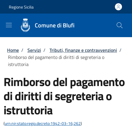
Salta al contenuto principale
Skip to footer content
Regione Sicilia
Comune di Blufi
Briciole di pane
Home
/
Servizi
/
Tributi, finanze e contravvenzioni
/
Rimborso del pagamento di diritti di segreteria o
istruttoria
Rimborso del pagamento
di diritti di segreteria o
istruttoria
(
urn:nir:stato:regio.decreto:1942-03-16;262
)