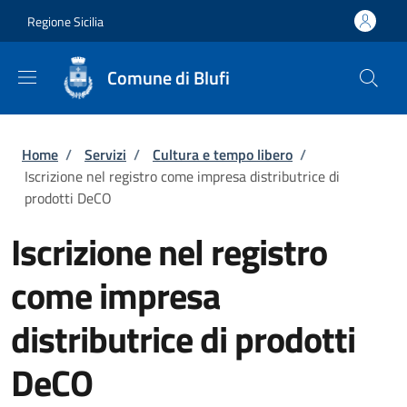
Salta al contenuto principale
Skip to footer content
Regione Sicilia
Comune di Blufi
Briciole di pane
Home
/
Servizi
/
Cultura e tempo libero
/
Iscrizione nel registro come impresa distributrice di
prodotti DeCO
Iscrizione nel registro
come impresa
distributrice di prodotti
DeCO