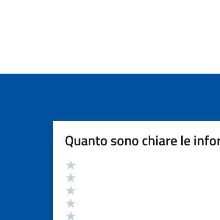
Quanto sono chiare le info
Valutazione
Valuta 5 stelle su 5
Valuta 4 stelle su 5
Valuta 3 stelle su 5
Valuta 2 stelle su 5
Valuta 1 stelle su 5