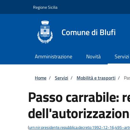
Salta al contenuto principale
Skip to footer content
Regione Sicilia
Comune di Blufi
Amministrazione
Novità
Servizi
Briciole di pane
Home
/
Servizi
/
Mobilità e trasporti
/
Pas
Passo carrabile: 
dell'autorizzazio
(
urn:nir:presidente.repubblica:decreto:1992-12-16;495~ar