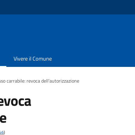
Vivere il Comune
so carrabile: revoca dell'autorizzazione
revoca
ne
t46
)