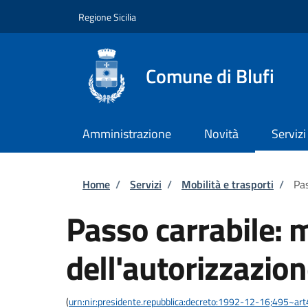
Salta al contenuto principale
Skip to footer content
Regione Sicilia
Comune di Blufi
Amministrazione
Novità
Servizi
Briciole di pane
Home
/
Servizi
/
Mobilità e trasporti
/
Pas
Passo carrabile: 
dell'autorizzazio
(
urn:nir:presidente.repubblica:decreto:1992-12-16;495~ar