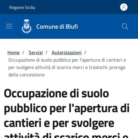
Salta al contenuto principale
Skip to footer content
Regione Sicilia
Comune di Blufi
Briciole di pane
Home
/
Servizi
/
Autorizzazioni
/
Occupazione di suolo pubblico per l'apertura di cantieri e
per svolgere attività di scarico merci e traslochi: proroga
della concessione
Occupazione di suolo
pubblico per l'apertura di
cantieri e per svolgere
attività di scarico merci e