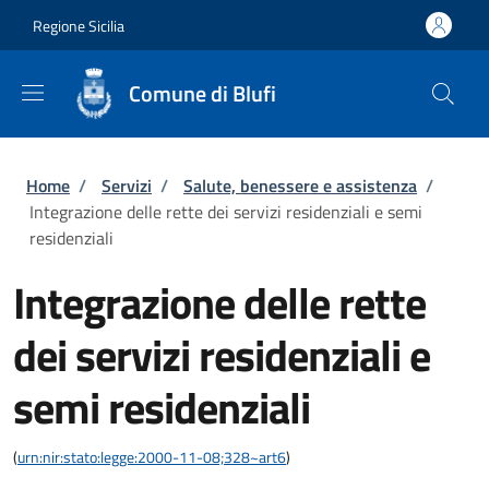
Salta al contenuto principale
Skip to footer content
Regione Sicilia
Comune di Blufi
Briciole di pane
Home
/
Servizi
/
Salute, benessere e assistenza
/
Integrazione delle rette dei servizi residenziali e semi
residenziali
Integrazione delle rette
dei servizi residenziali e
semi residenziali
(
urn:nir:stato:legge:2000-11-08;328~art6
)