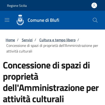
Salta al contenuto principale
Skip to footer content
Regione Sicilia
Comune di Blufi
Briciole di pane
Home
/
Servizi
/
Cultura e tempo libero
/
Concessione di spazi di proprietà dell'Amministrazione per
attività culturali
Concessione di spazi di
proprietà
dell'Amministrazione per
attività culturali