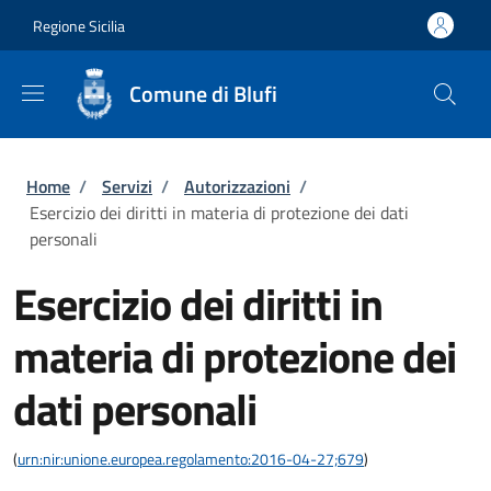
Salta al contenuto principale
Skip to footer content
Regione Sicilia
Comune di Blufi
Briciole di pane
Home
/
Servizi
/
Autorizzazioni
/
Esercizio dei diritti in materia di protezione dei dati
personali
Esercizio dei diritti in
materia di protezione dei
dati personali
(
urn:nir:unione.europea.regolamento:2016-04-27;679
)