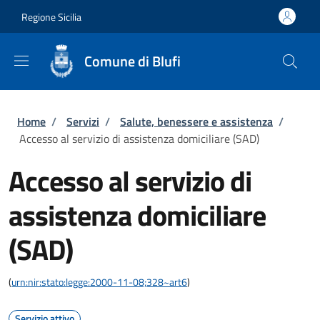
Salta al contenuto principale
Skip to footer content
Regione Sicilia
Comune di Blufi
Briciole di pane
Home
/
Servizi
/
Salute, benessere e assistenza
/
Accesso al servizio di assistenza domiciliare (SAD)
Accesso al servizio di
assistenza domiciliare
(SAD)
(
urn:nir:stato:legge:2000-11-08;328~art6
)
Servizio attivo