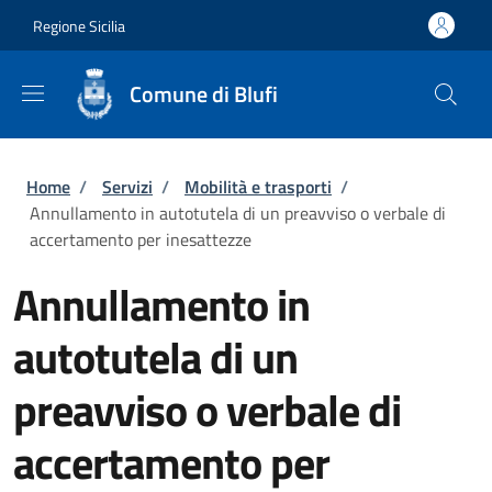
Salta al contenuto principale
Skip to footer content
Regione Sicilia
Comune di Blufi
Briciole di pane
Home
/
Servizi
/
Mobilità e trasporti
/
Annullamento in autotutela di un preavviso o verbale di
accertamento per inesattezze
Annullamento in
autotutela di un
preavviso o verbale di
accertamento per