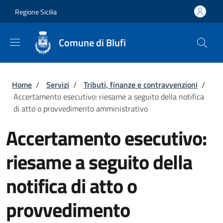
Salta al contenuto principale
Skip to footer content
Regione Sicilia
Comune di Blufi
Briciole di pane
Home
/
Servizi
/
Tributi, finanze e contravvenzioni
/
Accertamento esecutivo: riesame a seguito della notifica
di atto o provvedimento amministrativo
Accertamento esecutivo:
riesame a seguito della
notifica di atto o
provvedimento