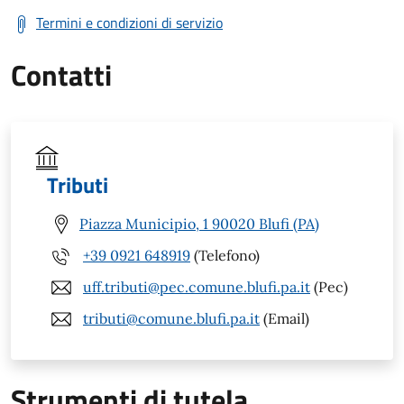
Termini e condizioni di servizio
Contatti
Tributi
Piazza Municipio, 1 90020 Blufi (PA)
+39 0921 648919
(Telefono)
uff.tributi@pec.comune.blufi.pa.it
(Pec)
tributi@comune.blufi.pa.it
(Email)
Strumenti di tutela