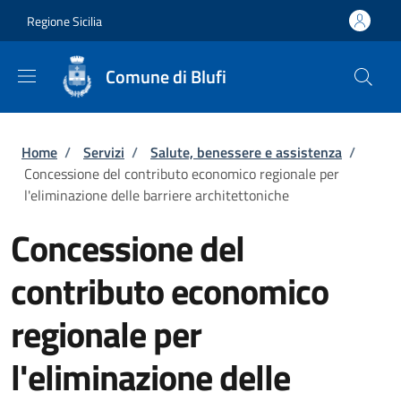
Salta al contenuto principale
Skip to footer content
Regione Sicilia
Comune di Blufi
Briciole di pane
Home
/
Servizi
/
Salute, benessere e assistenza
/
Concessione del contributo economico regionale per
l'eliminazione delle barriere architettoniche
Concessione del
contributo economico
regionale per
l'eliminazione delle