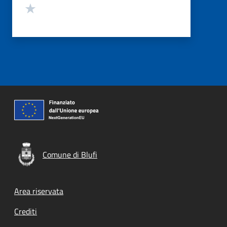
Valuta 1 stelle su 5
Comune di Blufi
Footer menu
Area riservata
Crediti