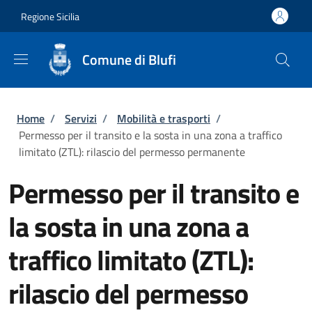
Salta al contenuto principale
Skip to footer content
Regione Sicilia
Comune di Blufi
Briciole di pane
Home
/
Servizi
/
Mobilità e trasporti
/
Permesso per il transito e la sosta in una zona a traffico
limitato (ZTL): rilascio del permesso permanente
Permesso per il transito e
la sosta in una zona a
traffico limitato (ZTL):
rilascio del permesso