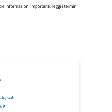
tre informazioni importanti, leggi i termini
)
i.pa.it
.it