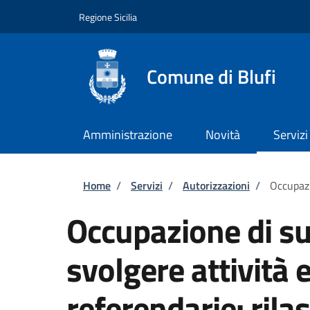
Salta al contenuto principale
Skip to footer content
Regione Sicilia
Comune di Blufi
Amministrazione
Novità
Servizi
Briciole di pane
Home
/
Servizi
/
Autorizzazioni
/
Occupazi
Occupazione di su
svolgere attività e
referendarie: rilas