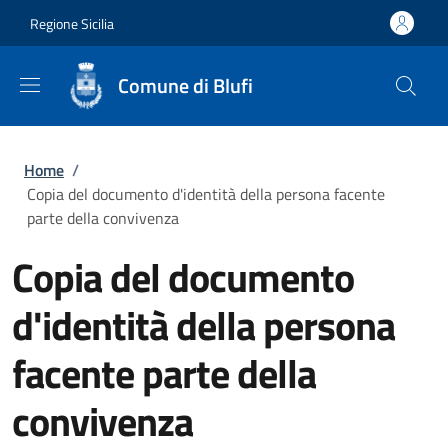
Salta al contenuto principale
Skip to footer content
Regione Sicilia
Comune di Blufi
Briciole di pane
Home
/
Copia del documento d'identità della persona facente
parte della convivenza
Copia del documento
d'identità della persona
facente parte della
convivenza