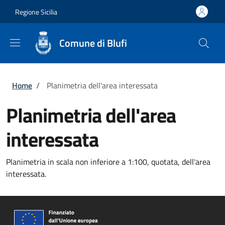
Salta al contenuto principale
Skip to footer content
Regione Sicilia
Comune di Blufi
Briciole di pane
Home
/
Planimetria dell'area interessata
Planimetria dell'area
interessata
Planimetria in scala non inferiore a 1:100, quotata, dell'area
interessata.