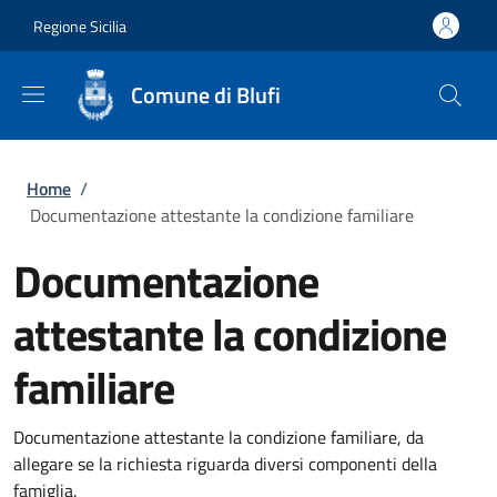
Salta al contenuto principale
Skip to footer content
Regione Sicilia
Comune di Blufi
Briciole di pane
Home
/
Documentazione attestante la condizione familiare
Documentazione
attestante la condizione
familiare
Documentazione attestante la condizione familiare, da
allegare se la richiesta riguarda diversi componenti della
famiglia.