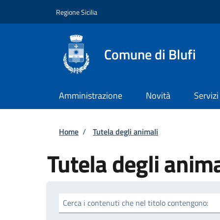
Salta al contenuto principale
Skip to footer content
Regione Sicilia
Comune di Blufi
Amministrazione
Novità
Servizi
Briciole di pane
Home
/
Tutela degli animali
Tutela degli anima
Cerca i contenuti che nel titolo contengono: