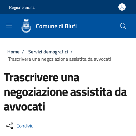
Salta al contenuto principale
Skip to footer content
Regione Sicilia
Comune di Blufi
Briciole di pane
Home
/
Servizi demografici
/
Trascrivere una negoziazione assistita da avvocati
Trascrivere una
negoziazione assistita da
avvocati
Condividi