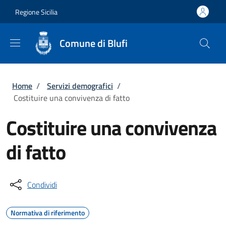
Salta al contenuto principale
Skip to footer content
Regione Sicilia
Comune di Blufi
Briciole di pane
Home
/
Servizi demografici
/
Costituire una convivenza di fatto
Costituire una convivenza
di fatto
Condividi
Normativa di riferimento