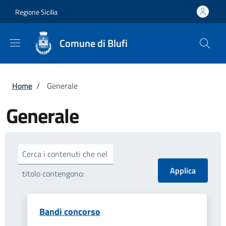
Salta al contenuto principale
Skip to footer content
Regione Sicilia
Comune di Blufi
Briciole di pane
Home
/
Generale
Generale
Cerca i contenuti che nel
titolo contengono:
Bandi concorso