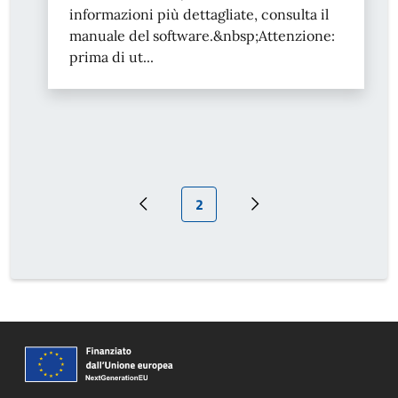
informazioni più dettagliate, consulta il
manuale del software.&nbsp;Attenzione:
prima di ut...
Pagina attuale
2
Pagina precedente
Pagina successiva