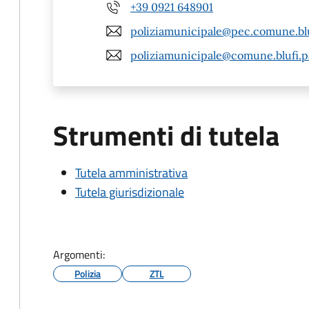
+39 0921 648901
poliziamunicipale@pec.comune.bluf
poliziamunicipale@comune.blufi.pa
Strumenti di tutela
Tutela amministrativa
Tutela giurisdizionale
Argomenti:
Polizia
ZTL