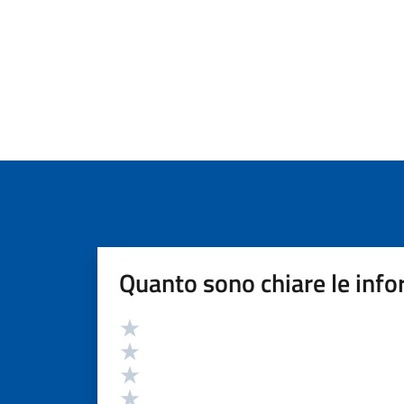
Quanto sono chiare le info
Valutazione
Valuta 5 stelle su 5
Valuta 4 stelle su 5
Valuta 3 stelle su 5
Valuta 2 stelle su 5