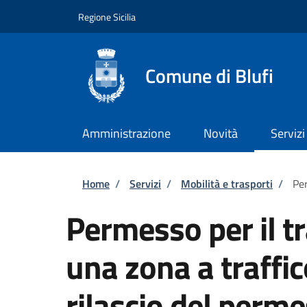
Salta al contenuto principale
Skip to footer content
Regione Sicilia
Comune di Blufi
Amministrazione
Novità
Servizi
Briciole di pane
Home
/
Servizi
/
Mobilità e trasporti
/
Per
Permesso per il tr
una zona a traffic
rilascio del per