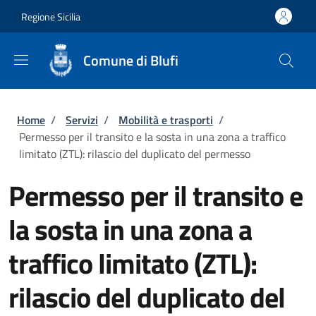
Salta al contenuto principale
Skip to footer content
Regione Sicilia
Comune di Blufi
Briciole di pane
Home
/
Servizi
/
Mobilità e trasporti
/
Permesso per il transito e la sosta in una zona a traffico
limitato (ZTL): rilascio del duplicato del permesso
Permesso per il transito e
la sosta in una zona a
traffico limitato (ZTL):
rilascio del duplicato del