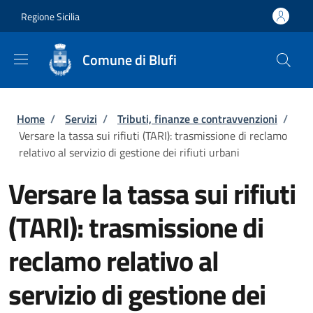
Salta al contenuto principale
Skip to footer content
Regione Sicilia
Comune di Blufi
Briciole di pane
Home
/
Servizi
/
Tributi, finanze e contravvenzioni
/
Versare la tassa sui rifiuti (TARI): trasmissione di reclamo
relativo al servizio di gestione dei rifiuti urbani
Versare la tassa sui rifiuti
(TARI): trasmissione di
reclamo relativo al
servizio di gestione dei