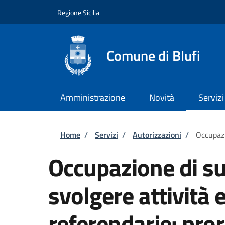
Salta al contenuto principale
Skip to footer content
Regione Sicilia
Comune di Blufi
Amministrazione
Novità
Servizi
Briciole di pane
Home
/
Servizi
/
Autorizzazioni
/
Occupazi
Occupazione di su
svolgere attività e
referendarie: pro