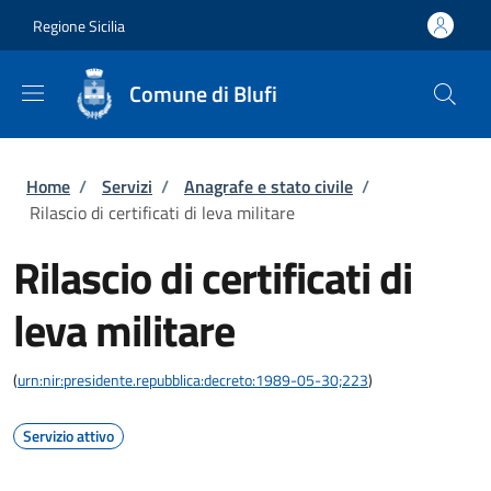
Salta al contenuto principale
Skip to footer content
Regione Sicilia
Comune di Blufi
Briciole di pane
Home
/
Servizi
/
Anagrafe e stato civile
/
Rilascio di certificati di leva militare
Rilascio di certificati di
leva militare
(
urn:nir:presidente.repubblica:decreto:1989-05-30;223
)
Servizio attivo